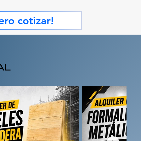
ero cotizar!
AL